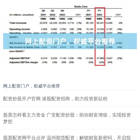
网上配资门户，权威平台推荐
配资炒股开户官网 港股配资招商，助力投资新征程
股票怎样看主力资金 广安配资炒股：助你财富增值，实现投资
梦想
股票配资网平台点评 温州期货配资：解锁财富新密码，开启投