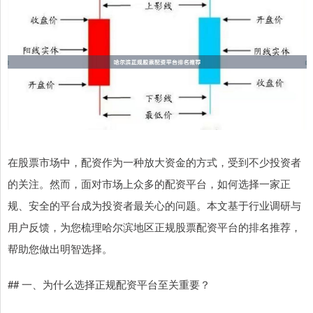
在股票市场中，配资作为一种放大资金的方式，受到不少投资者
的关注。然而，面对市场上众多的配资平台，如何选择一家正
规、安全的平台成为投资者最关心的问题。本文基于行业调研与
用户反馈，为您梳理哈尔滨地区正规股票配资平台的排名推荐，
帮助您做出明智选择。
## 一、为什么选择正规配资平台至关重要？