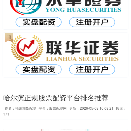
哈尔滨正规股票配资平台排名推荐
作者：福州期货配资
平台：股票配资网
更新：2026-05-08 10:08:21
阅读：
171