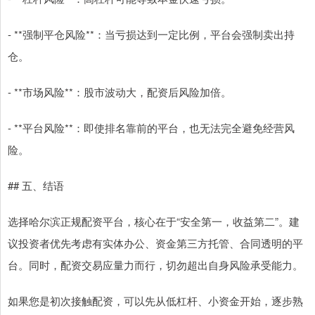
- **强制平仓风险**：当亏损达到一定比例，平台会强制卖出持
仓。
- **市场风险**：股市波动大，配资后风险加倍。
- **平台风险**：即使排名靠前的平台，也无法完全避免经营风
险。
## 五、结语
选择哈尔滨正规配资平台，核心在于“安全第一，收益第二”。建
议投资者优先考虑有实体办公、资金第三方托管、合同透明的平
台。同时，配资交易应量力而行，切勿超出自身风险承受能力。
如果您是初次接触配资，可以先从低杠杆、小资金开始，逐步熟