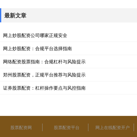
最新文章
网上炒股配资公司哪家正规安全
网上炒股配资：合规平台选择指南
网络配资股票指南：合规杠杆与风险提示
郑州股票配资，正规平台推荐与风险提示
证券股票配资：杠杆操作要点与风控指南
股票配资网
股票配资平台
网上在线配资开户