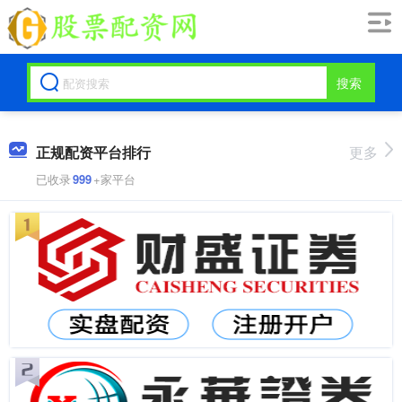
搜索
正规配资平台排行
更多
已收录
999
+家平台