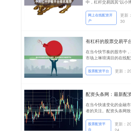
中，杠杆交易因其“以小博
更新：2
网上在线配资开
户
30
有杠杆的股票交易平
在当今快节奏的股市中，
市场上琳琅满目的在线配
更新：202
股票配资平台
配资头条网：最新配
在当今快速变化的金融市
者的关注。配资头条网致
更新：202
股票配资平
台
24