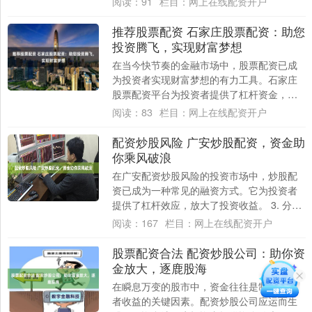
阅读：
91
栏目：
网上在线配资开户
主要体....
推荐股票配资 石家庄股票配资：助您
投资腾飞，实现财富梦想
在当今快节奏的金融市场中，股票配资已成
为投资者实现财富梦想的有力工具。石家庄
股票配资平台为投资者提供了杠杆资金，放
大投资收益推荐股票配资，助力其在资本市
阅读：
83
栏目：
网上在线配资开户
场中腾飞....
配资炒股风险 广安炒股配资，资金助
你乘风破浪
在广安配资炒股风险的投资市场中，炒股配
资已成为一种常见的融资方式。它为投资者
提供了杠杆效应，放大了投资收益。 3. 分散
投资：分散投资是指将资金分散到多个不同
阅读：
167
栏目：
网上在线配资开户
的....
股票配资合法 配资炒股公司：助你资
金放大，逐鹿股海
在瞬息万变的股市中，资金往往是制约投资
者收益的关键因素。配资炒股公司应运而生