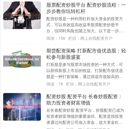
股票配资炒股平台 配资炒股流程：一
步步教你玩转杠杆
配资炒股是一种利用杠杆放大资金的投资方
式，可以有效提高收益率股票配资炒股平
台，但同时风险也随之加大。以下是一步步
教你玩转配资炒股的流程： 金股配资网拥有
阅读：
156
栏目：
网上在线配资开户
强大的风....
期货配资策略 打新配市值优选股：轻
松参与新股盛宴
打新股是参与股票市场投资的一种方式，可
以获得新股上市后的收益。打新配市值优选
股是一种打新策略，通过筛选市值较高的优
质股票，提高打新中签率。 此外，深圳股票
阅读：
78
栏目：
网上在线配资开户
配资平....
配资炒股 配资平台 长春炒股配资：
助力投资者财富增值
在长春配资炒股 配资平台，炒股配资已成为
投资者财富增值的重要途径。配资是指投资
者通过向配资公司借入资金，放大资金杠
杆，从而提高投资收益率。 配资炒股的收益