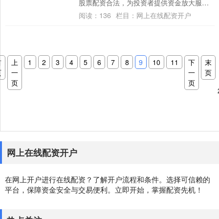
股票配资合法，为投资者提供资金放大服
务，助力其逐鹿股海，实现财富增值。 该网
阅读：
136
栏目：
网上在线配资开户
站会提供....
首
上
1
2
3
4
5
6
7
8
9
10
11
下
末
页
一
一
页
页
页
网上在线配资开户
在网上开户进行在线配资？了解开户流程和条件。选择可信赖的
平台，保障资金安全与交易便利。立即开始，掌握配资先机！