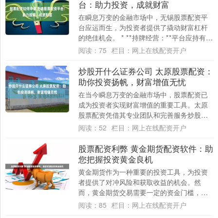
台：助力投资，成就财富
在瞬息万变的金融市场中，无锡股票配资平
台应运而生，为投资者提供了撬动财富杠杆
的绝佳机会。 * **持牌经营：**平台应持有相
关金融监管机构颁发的经营许可证，确保....
阅读：
75
栏目：
网上在线配资开户
炒股开什么证券公司 太原股票配资：
助你投资扬帆，财富增值无忧
在当今瞬息万变的金融市场中，股票配资已
成为投资者实现财富增值的重要工具。太原
股票配资凭借其专业团队和完善服务炒股开
什么证券公司，为投资者提供安全可靠的配
阅读：
52
栏目：
网上在线配资开户
资方案，....
股票配资利弊 黄金期货配资软件：助
您把握投资黄金良机
黄金期货作为一种重要的投资工具，为投资
者提供了对冲风险和获取收益的机会。然
而，黄金期货交易需要一定的资金门槛，这
可能会限制小额投资者的参与。 * **手续简
阅读：
85
栏目：
网上在线配资开户
便：....