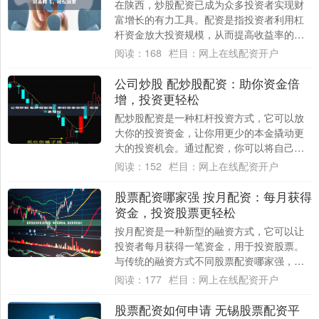
在陕西，炒股配资已成为众多投资者实现财
富增长的有力工具。配资是指投资者利用杠
杆资金放大投资规模，从而提高收益率的一
种方式。 选择受监管且信誉良好的平台，确
阅读：
168
栏目：
网上在线配资开户
保资金....
公司炒股 配炒股配资：助你资金倍
增，投资更轻松
配炒股配资是一种杠杆投资方式，它可以放
大你的投资资金，让你用更少的本金撬动更
大的投资机会。通过配资，你可以将自己的
资金放大数倍公司炒股，从而获得更高的收
阅读：
152
栏目：
网上在线配资开户
益。 股....
股票配资哪家强 按月配资：每月获得
资金，投资股票更轻松
按月配资是一种新型的融资方式，它可以让
投资者每月获得一笔资金，用于投资股票。
与传统的融资方式不同股票配资哪家强，按
月配资不需要抵押物，也不需要提供担保，
阅读：
177
栏目：
网上在线配资开户
投资者只....
股票配资如何申请 无锡股票配资平