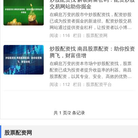
交易网站助你掘金
在瞬息万变的股市中炒股配资找，配资炒股
已成为投资者掘金的新途径。配资炒股交易
网站通过提供资金杠杆，让投资者以小博
大，放大收益空间。 对于新手投资者来说，
阅读：
116
栏目：
股票配资网
免费体验....
炒股配资找 南昌股票配资：助你投资
腾飞，财富倍增
在瞬息万变的资本市场中炒股配资找，股票
配资已成为投资者提升收益率的利器。南昌
股票配资，以其专业、安全、高效的优势，
助力投资者实现投资腾飞，财富倍增。 全国
阅读：
112
栏目：
股票配资平台
股票配....
共 1 页/2 条记录
股票配资网