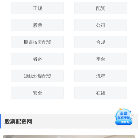
正规
配资
股票
公司
股票按天配资
合规
者必
平台
短线炒股配资
流程
安全
在线
股票配资网