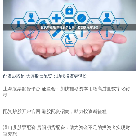
配资炒股是 大连股票配资：助您投资更轻松
上海股票配资平台 证监会：加快推动资本市场高质量数字化转
型
配资炒股开户官网 港股配资招商，助力投资新征程
潜山县股票配资 贵阳期货配资：助力资金不足的投资者实现财
富梦想